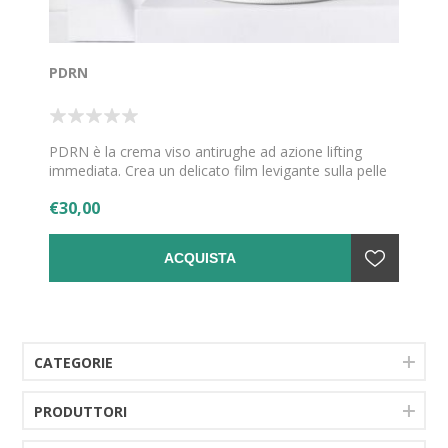
PDRN
PDRN è la crema viso antirughe ad azione lifting
immediata. Crea un delicato film levigante sulla pelle
che dona subito un aspetto più tonico e disteso.
€30,00
Perfetta per migliorare elasticità, compattezza e
l’aspetto delle rughe fin dalle prime applicazioni.
ACQUISTA
CATEGORIE
PRODUTTORI