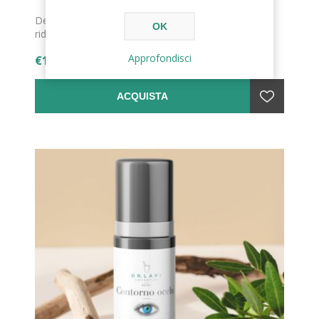
Deodorante a basa alcolica, agisce controllando e
OK
riducendo la formazione di cattivi odori.
Approfondisci
€12,00
ACQUISTA