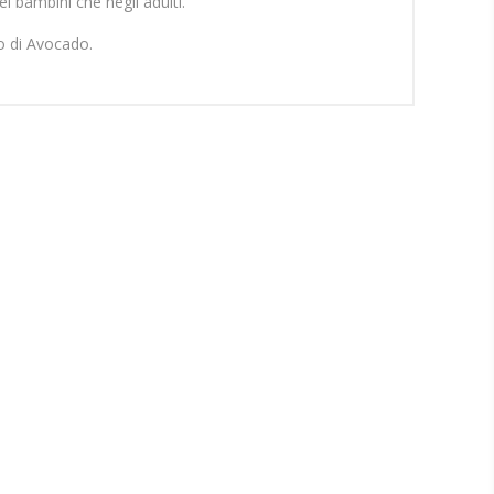
i bambini che negli adulti.
io di Avocado.