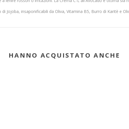
 a lenire rossori o irritazioni. La Crema C-L all'Avocado è ottima sia ne
 di Jojoba, insaponificabili da Oliva, Vitamina B5, Burro di Karitè e Ol
HANNO ACQUISTATO ANCHE