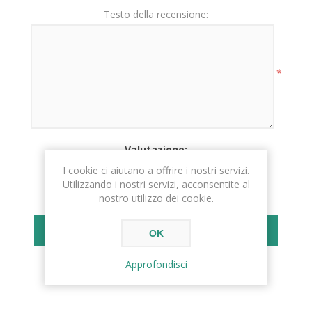
Testo della recensione:
*
Valutazione:
PESSIMO
ECCELLENTE
I cookie ci aiutano a offrire i nostri servizi.
Utilizzando i nostri servizi, acconsentite al
nostro utilizzo dei cookie.
INVIA RECENSIONE
OK
Approfondisci