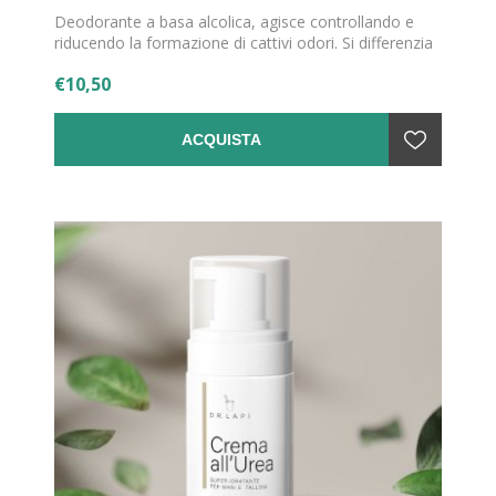
Deodorante a basa alcolica, agisce controllando e
riducendo la formazione di cattivi odori. Si differenzia
dal Deodorante all’Aloe per la profumazione fresca
€10,50
dalle note agrumate e di vaniglia.
ACQUISTA